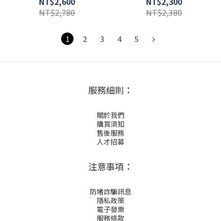
NT$2,600
NT$2,300
1YO
NT$2,780
NT$2,380
1
2
3
4
5
服務細則：
關於我們
購買須知
售後服務
人才招募
注意事項：
防堵詐騙訊息
隱私政策
電子發票
服務條款