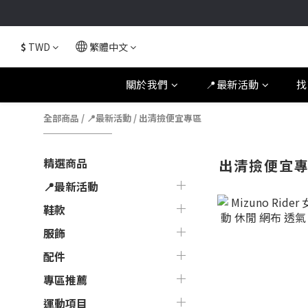
$
TWD
繁體中文
關於我們
📍最新活動
找
全部商品
/
📍最新活動
/
出清撿便宜專區
精選商品
出清撿便宜
📍最新活動
鞋款
服飾
配件
專區推薦
運動項目