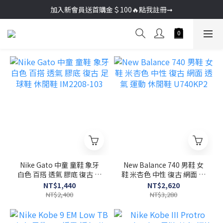
加入新會員送首購金＄100🔥點我註冊➞
加入新會員送首購金＄100🔥點我註冊➞
🚚超商取貨滿＄2000免運／宅配滿＄3000免運
加入新會員送首購金＄100🔥點我註冊➞
Nike Gato 中童 童鞋 象牙
New Balance 740 男鞋 女
白色 百搭 透氣 膠底 復古 足
鞋 米杏色 中性 復古 網面 透
球鞋 休閒鞋 IM2208-103
氣 運動 休閒鞋 U740KP2
NT$1,440
NT$2,620
NT$2,400
NT$3,280