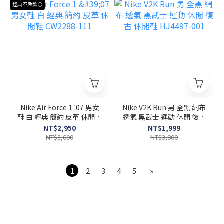
經典不敗款⚪
Nike Air Force 1 '07 男女
Nike V2K Run 男 全黑 網布
鞋 白 經典 簡約 皮革 休閒鞋
透氣 黑武士 運動 休閒 復古
CW2288-111
休閒鞋 HJ4497-001
NT$2,950
NT$1,999
NT$3,600
NT$3,800
1
2
3
4
5
»