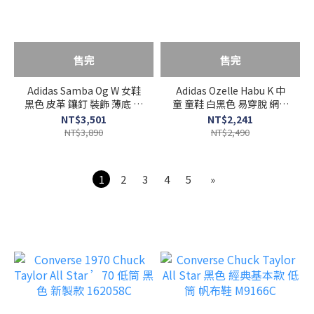
售完
售完
Adidas Samba Og W 女鞋
Adidas Ozelle Habu K 中
黑色 皮革 鑲釘 裝飾 薄底 德
童 童鞋 白黑色 易穿脫 網眼
訓鞋 休閒鞋 JR8869
透氣 休閒 運動 慢跑鞋
NT$3,501
NT$2,241
HP3624
NT$3,890
NT$2,490
1
2
3
4
5
»