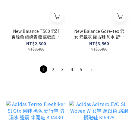
New Balance T500 男鞋
New Balance Gore-tex 男
杏綠色 編織舌標 焦糖底 麂
女 元祖灰 復古鞋 防水 舒適
皮 復古 休閒鞋 CT500DB
運動 休閒 慢跑鞋
NT$2,300
NT$3,560
M2002RXJ
NT$3,480
NT$5,480
1
2
3
4
5
»