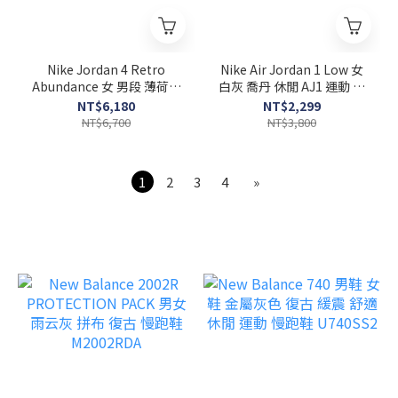
Nike Jordan 4 Retro
Nike Air Jordan 1 Low 女
Abundance 女 男段 薄荷綠
白灰 喬丹 休閒 AJ1 運動 低
AJ4 喬丹 籃球鞋 HV0823-
筒 休閒鞋 DC0774-103
NT$6,180
NT$2,299
003
NT$6,700
NT$3,800
1
2
3
4
»