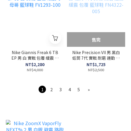
售完
Nike Giannis Freak 6 TB
Nike Precision VII 男 黑白
EP 男 白 實戰 包覆 緩震 字
低筒 7代 實戰 耐磨 運動 緩
母哥 籃球鞋 FV1293-100
震 包覆 籃球鞋 FN4322-
NT$2,280
NT$1,725
005
NT$4,000
NT$2,500
1
2
3
4
5
»