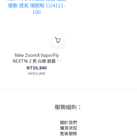
Nike ZoomX VaporFly
NEXT% 2 男 白銀 避震 路
跑 運動 透氣 慢跑鞋
NT$6,840
CU4111-100
NT$7,200
服務細則：
關於我們
購買須知
售後服務