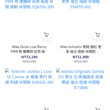
Nike Dunk Low Retro
Nike Initiator 男鞋 銀紅 老
PRM 男 橄欖綠 低筒 板鞋
爹 復古 慢跑 休閒鞋
休閒 運動 休閒鞋 FQ8250-
394055-001
NT$2,180
NT$1,680
200
NT$3,600
NT$2,700