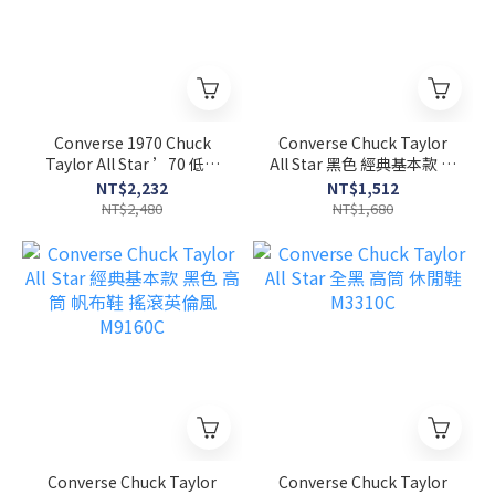
Converse 1970 Chuck
Converse Chuck Taylor
Taylor All Star ’70 低筒
All Star 黑色 經典基本款 低
黑色 新製款 162058C
筒 帆布鞋 M9166C
NT$2,232
NT$1,512
NT$2,480
NT$1,680
Converse Chuck Taylor
Converse Chuck Taylor