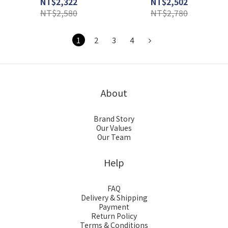
NT$2,322
NT$2,502
31077922
NT$2,580
NT$2,780
1
2
3
4
About
Brand Story
Our Values
Our Team
Help
FAQ
Delivery & Shipping
Payment
Return Policy
Terms & Conditions