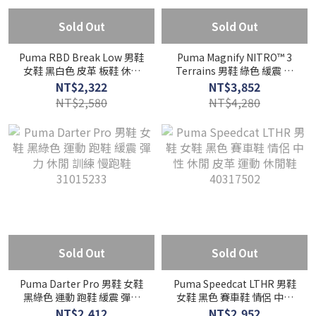
Sold Out
Sold Out
Puma RBD Break Low 男鞋
Puma Magnify NITRO™ 3
女鞋 黑白色 皮革 板鞋 休閒
Terrains 男鞋 綠色 緩震 舒
鞋 40258605
適 運動 慢跑鞋 31234201
NT$2,322
NT$3,852
NT$2,580
NT$4,280
Sold Out
Sold Out
Puma Darter Pro 男鞋 女鞋
Puma Speedcat LTHR 男鞋
黑綠色 運動 跑鞋 緩震 彈力
女鞋 黑色 賽車鞋 情侶 中性
休閒 訓練 慢跑鞋 31015233
休閒 皮革 運動 休閒鞋
NT$2,412
NT$2,952