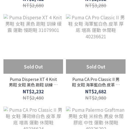
40317502
NT$2,680
NT$3,280
Sold Out
Sold Out
Puma Disperse XT 4 Knit
Puma CA Pro Classic II 男
男鞋 女鞋 黑色 跑鞋 訓練 緩
鞋 女鞋 海軍藍白色 皮革 厚
震 運動 慢跑鞋 31079901
底 增高 運動 休閒鞋
NT$2,232
NT$2,682
40236621
NT$2,480
NT$2,980