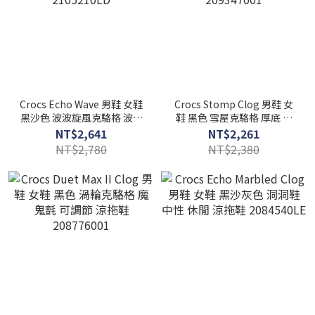
Crocs Echo Wave 男鞋 女鞋
Crocs Stomp Clog 男鞋 女
黑沙色 波波旋風克駱格 波紋
鞋 黑色 雪屋克駱格 厚底 卡
中性 休閒 涼拖鞋
駱馳 中性 休閒 涼拖鞋
NT$2,641
NT$2,261
2105210LD
209347001
NT$2,780
NT$2,380