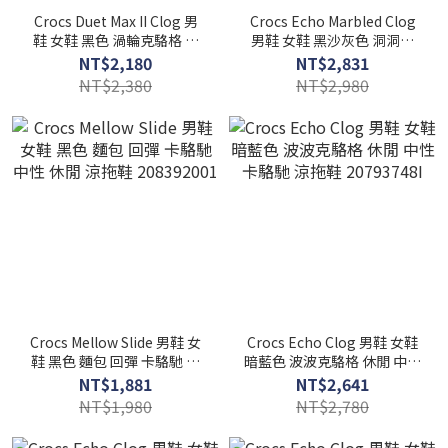
Crocs Duet Max II Clog 男
Crocs Echo Marbled Clog
鞋 女鞋 黑色 渦輪克駱格 魔
男鞋 女鞋 黑沙灰色 洞洞鞋
鬼氈 可調節 涼拖鞋
中性 休閒 涼拖鞋
NT$2,180
NT$2,831
208776001
2084540LE
NT$2,380
NT$2,980
Crocs Mellow Slide 男鞋 女
Crocs Echo Clog 男鞋 女鞋
鞋 黑色 麵包 回彈 卡駱馳 中
暗藍色 波波克駱格 休閒 中性
性 休閒 涼拖鞋 208392001
卡駱馳 涼拖鞋 20793748I
NT$1,881
NT$2,641
NT$1,980
NT$2,780