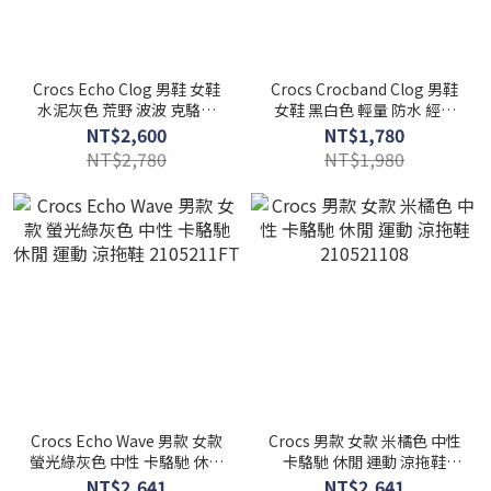
Crocs Echo Clog 男鞋 女鞋
Crocs Crocband Clog 男鞋
水泥灰色 荒野 波波 克駱格
女鞋 黑白色 輕量 防水 經典
休閒 洞洞鞋 涼拖鞋
休閒 洞洞鞋 涼拖鞋 11016-
NT$2,600
NT$1,780
6207937-0Z3
001
NT$2,780
NT$1,980
Crocs Echo Wave 男款 女款
Crocs 男款 女款 米橘色 中性
螢光綠灰色 中性 卡駱馳 休閒
卡駱馳 休閒 運動 涼拖鞋
運動 涼拖鞋 2105211FT
210521108
NT$2,641
NT$2,641