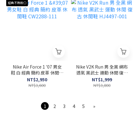
經典不敗款⚪
Nike Air Force 1 '07 男女
Nike V2K Run 男 全黑 網布
鞋 白 經典 簡約 皮革 休閒鞋
透氣 黑武士 運動 休閒 復古
CW2288-111
休閒鞋 HJ4497-001
NT$2,950
NT$1,999
NT$3,600
NT$3,800
1
2
3
4
5
»