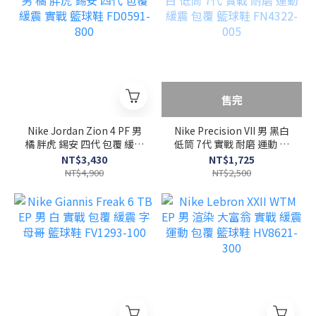
售完
Nike Jordan Zion 4 PF 男
Nike Precision VII 男 黑白
橘 胖虎 錫安 四代 包覆 緩震
低筒 7代 實戰 耐磨 運動 緩
實戰 籃球鞋 FD0591-800
震 包覆 籃球鞋 FN4322-
NT$3,430
NT$1,725
005
NT$4,900
NT$2,500