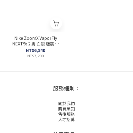
Nike ZoomX VaporFly
NEXT% 2 男 白銀 避震 路
跑 運動 透氣 慢跑鞋
NT$6,840
CU4111-100
NT$7,200
服務細則：
關於我們
購買須知
售後服務
人才招募