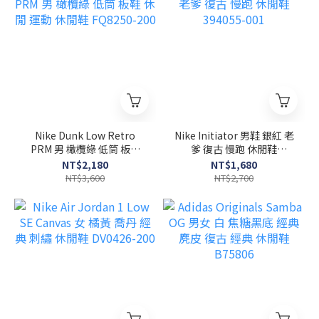
Nike Dunk Low Retro
Nike Initiator 男鞋 銀紅 老
PRM 男 橄欖綠 低筒 板鞋
爹 復古 慢跑 休閒鞋
休閒 運動 休閒鞋 FQ8250-
394055-001
NT$2,180
NT$1,680
200
NT$3,600
NT$2,700