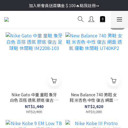
加入新會員送首購金＄100🔥點我註冊➞
加入新會員送首購金＄100🔥點我註冊➞
🚚超商取貨滿＄2000免運／宅配滿＄3000免運
加入新會員送首購金＄100🔥點我註冊➞
Nike Gato 中童 童鞋 象牙
New Balance 740 男鞋 女
白色 百搭 透氣 膠底 復古 足
鞋 米杏色 中性 復古 網面 透
球鞋 休閒鞋 IM2208-103
氣 運動 休閒鞋 U740KP2
NT$1,440
NT$2,620
NT$2,400
NT$3,280