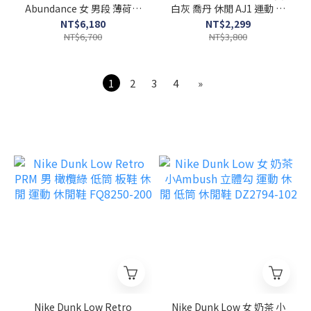
Abundance 女 男段 薄荷綠
白灰 喬丹 休閒 AJ1 運動 低
AJ4 喬丹 籃球鞋 HV0823-
筒 休閒鞋 DC0774-103
NT$6,180
NT$2,299
003
NT$6,700
NT$3,800
1
2
3
4
»
Nike Dunk Low Retro
Nike Dunk Low 女 奶茶 小