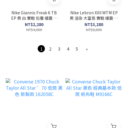
Nike Giannis Freak 6 TB
Nike Lebron XXII WTM EP
EP 男 白 實戰 包覆 緩震 字
男 渲染 大富翁 實戰 緩震 運
母哥 籃球鞋 FV1293-100
動 包覆 籃球鞋 HV8621-
NT$2,280
NT$3,280
300
NT$4,000
NT$6,600
1
2
3
4
5
»