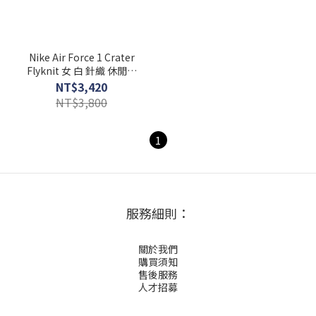
Nike Air Force 1 Crater
Flyknit 女 白 針織 休閒鞋
DC7273-100
NT$3,420
NT$3,800
1
服務細則：
關於我們
購買須知
售後服務
人才招募