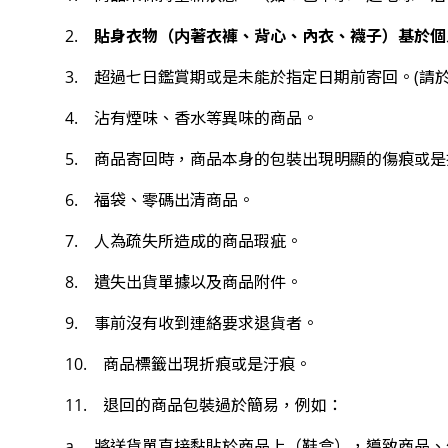
貼身衣物（内著衣褲、背心、內衣、襪子）基於個
2.
3. 超過七日鑑賞期或是未能於指定日期前寄回。(請
4. 沾有煙味、香水等異味的商品。
5. 商品寄回時，商品本身的包裝出現明顯的傷痕或
6. 福袋、零碼出清商品。
7. 人為疏失所造成的商品瑕疵。
8. 遺失出貨單據以及商品附件。
9. 事前沒有收到連絡要求退貨者。
10. 商品標籤出現折痕或是汙痕。
11. 退回的商品包裝過於簡易，例如：
a. 將送貨單直接黏貼於商品上（鞋盒），導致商品