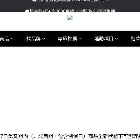
加入新會員送首購金＄100🔥點我註冊➞
🚚超商取貨滿＄2000免運／宅配滿＄3000免運
加入新會員送首購金＄100🔥點我註冊➞
商品
找品牌
專區推薦
運動項目
鞋
7日鑑賞期內（非試用期，包含例假日）商品全新狀態下可辦理