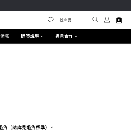
款情報
購買說明
異業合作
退貨
（請詳見退貨標準）
。