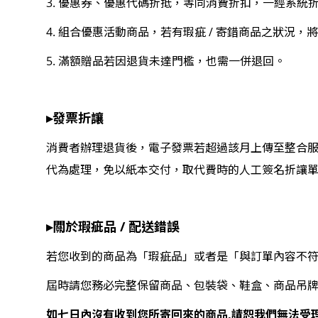
3. 優惠券、優惠代碼折抵，等同消費折扣，一經系統
4. 組合優惠活動商品，若有瑕疵 / 寄錯商品之狀況，
5. 滿額贈品若因退貨未達門檻，也需一併退回。
▸發票折讓
消費者辦理退貨後，電子發票若超過該月上傳至整合
代為處理，免以紙本交付，取代費時的人工簽名折讓
▸關於瑕疵品 / 配送錯誤
若您收到的商品為「瑕疵品」或者是「與訂單內容不
屆時請您務必完整保留商品、包裝袋、鞋盒、商品吊
如七日內沒有收到您所寄回來的商品,請恕我們無法受