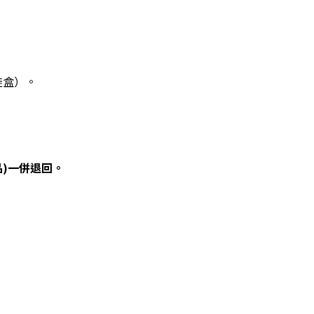
鞋盒）。
)一併退回。