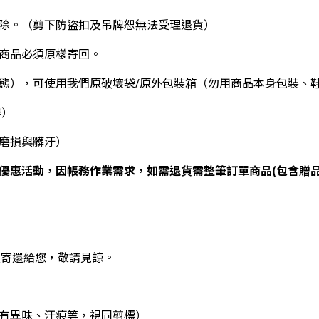
拆除。（剪下防盜扣及吊牌恕無法受理退貨）
件商品必須原樣寄回。
狀態），可使用我們原破壞袋/原外包裝箱（勿用商品本身包裝、
穿）
顯磨損與髒汙）
優惠活動，因帳務作業需求，如需退貨需整筆訂單商品(包含贈品
次寄還給您，敬請見諒。
沾有異味、汙痕等，視同剪標）