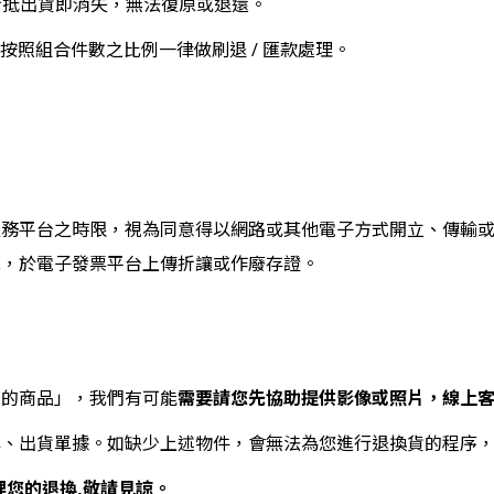
折抵出貨即消失，無法復原或退還。
將按照組合件數之比例一律做刷退 / 匯款處理。
服務平台之時限，視為同意得以網路或其他電子方式開立、傳輸
單，於電子發票平台上傳折讓或作廢存證。
需要請您先協助提供影像或照片，線上
符的商品」，我們有可能
牌、出貨單據。如缺少上述物件，會無法為您進行退換貨的程序
理您的退換,敬請見諒。