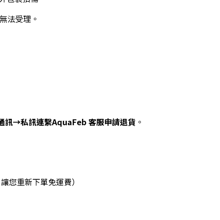
恕無法受理。
訊→私訊連繫AquaFeb 客服申請退貨
。
5元，讓您重新下單免運費）