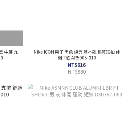
女 黑 中腰 九
Nike ICON 男子 黑色 經典 基本款 棉質短袖 休
10
閒 T恤 AR5005-010
NT$616
NT$880