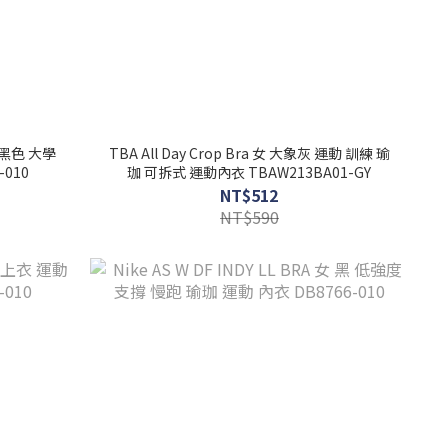
款 黑色 大學
TBA All Day Crop Bra 女 大象灰 運動 訓練 瑜
-010
珈 可拆式 運動內衣 TBAW213BA01-GY
NT$512
NT$590