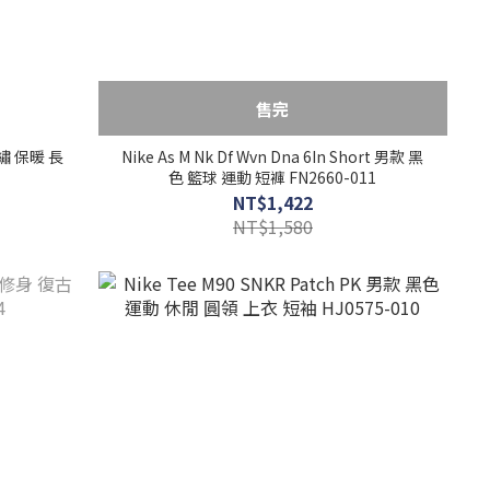
售完
刺繡 保暖 長
Nike As M Nk Df Wvn Dna 6In Short 男款 黑
色 籃球 運動 短褲 FN2660-011
NT$1,422
NT$1,580