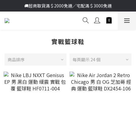
🚚超商取貨滿＄2000免運／宅配滿＄3000免運
加入新會員送首購金＄100🔥點我註冊➞
加入新會員送首購金＄100🔥點我註冊➞
實戰籃球鞋
商品排序
每頁顯示 24 個