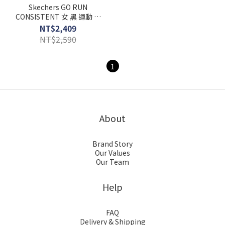
Skechers GO RUN
CONSISTENT 女 黑 運動 休
閒 慢跑鞋 128286WBBK
NT$2,409
NT$2,590
1
About
Brand Story
Our Values
Our Team
Help
FAQ
Delivery & Shipping