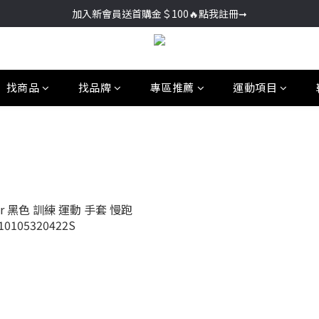
加入新會員送首購金＄100🔥點我註冊➞
加入新會員送首購金＄100🔥點我註冊➞
🚚超商取貨滿＄2000免運／宅配滿＄3000免運
加入新會員送首購金＄100🔥點我註冊➞
找商品
找品牌
專區推薦
運動項目