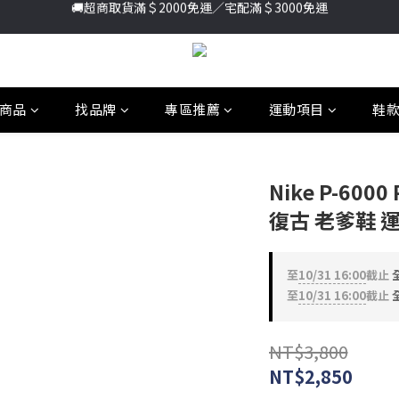
加入新會員送首購金＄100🔥點我註冊➞
加入新會員送首購金＄100🔥點我註冊➞
商品
找品牌
專區推薦
運動項目
鞋
Nike P-600
復古 老爹鞋 運動
至
10/31 16:00
截止
全
至
10/31 16:00
截止
全
NT$3,800
NT$2,850