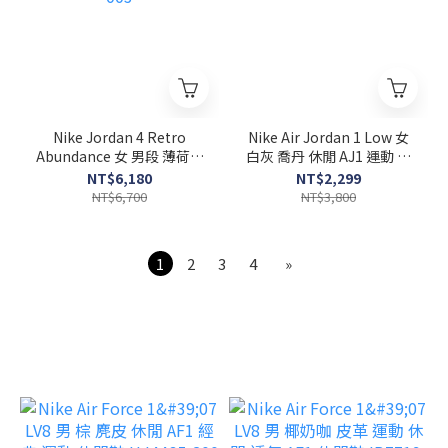
Nike Jordan 4 Retro
Nike Air Jordan 1 Low 女
Abundance 女 男段 薄荷綠
白灰 喬丹 休閒 AJ1 運動 低
AJ4 喬丹 籃球鞋 HV0823-
筒 休閒鞋 DC0774-103
NT$6,180
NT$2,299
003
NT$6,700
NT$3,800
1
2
3
4
»