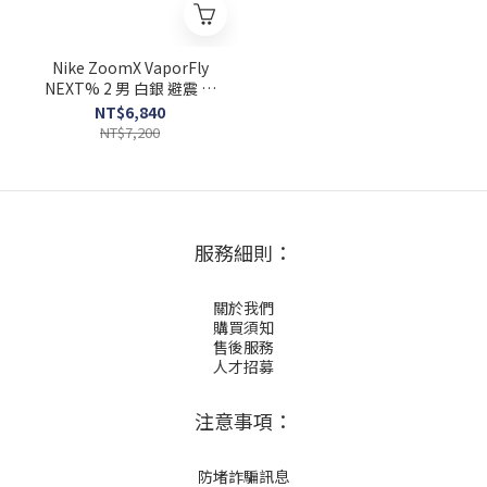
Nike ZoomX VaporFly
NEXT% 2 男 白銀 避震 路
跑 運動 透氣 慢跑鞋
NT$6,840
CU4111-100
NT$7,200
服務細則：
關於我們
購買須知
售後服務
人才招募
注意事項：
防堵詐騙訊息