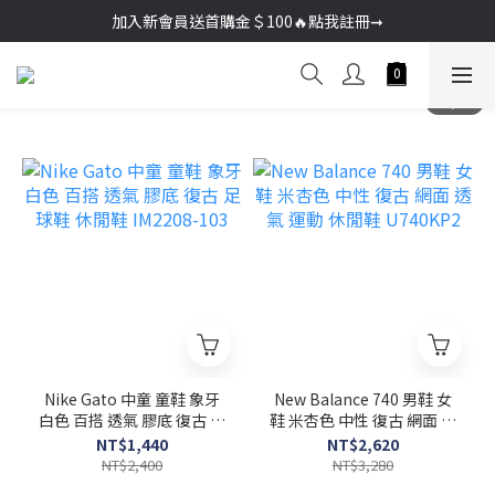
加入新會員送首購金＄100🔥點我註冊➞
加入新會員送首購金＄100🔥點我註冊➞
🚚超商取貨滿＄2000免運／宅配滿＄3000免運
加入新會員送首購金＄100🔥點我註冊➞
Nike Gato 中童 童鞋 象牙
New Balance 740 男鞋 女
白色 百搭 透氣 膠底 復古 足
鞋 米杏色 中性 復古 網面 透
球鞋 休閒鞋 IM2208-103
氣 運動 休閒鞋 U740KP2
NT$1,440
NT$2,620
NT$2,400
NT$3,280