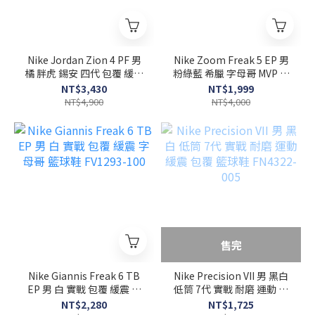
Nike Jordan Zion 4 PF 男
Nike Zoom Freak 5 EP 男
橘 胖虎 錫安 四代 包覆 緩震
粉綠藍 希臘 字母哥 MVP 籃
實戰 籃球鞋 FD0591-800
球 實戰 籃球鞋 DX4996-
NT$3,430
NT$1,999
100
NT$4,900
NT$4,000
售完
Nike Giannis Freak 6 TB
Nike Precision VII 男 黑白
EP 男 白 實戰 包覆 緩震 字
低筒 7代 實戰 耐磨 運動 緩
母哥 籃球鞋 FV1293-100
震 包覆 籃球鞋 FN4322-
NT$2,280
NT$1,725