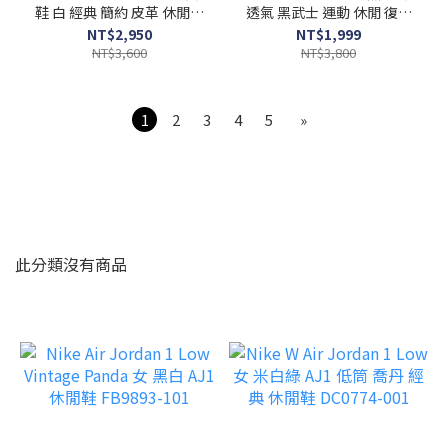
鞋 白 經典 簡約 皮革 休閒鞋
透氣 黑武士 運動 休閒 復古
CW2288-111
休閒鞋 HJ4497-001
NT$2,950
NT$1,999
NT$3,600
NT$3,800
1
2
3
4
5
»
此分類沒有商品