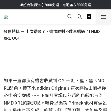
加入新會員送首購金＄100🔥點我註冊➞
🚚超商取貨滿＄2000免運／宅配滿＄3000免運
加入新會員送首購金＄100🔥點我註冊➞
發售特輯 － 上次錯過了，這次絕對不能再錯過了! NMD
XR1 OG!
如果一直都沒有機會收藏到 OG — 紅、藍、黑 NMD
R1配色，接下來
adidas
Originals 這次將推出彌補你
心中的空虛囉～～ 下個月登場以熟悉的色彩配置到
NMD XR1的款式囉。鞋身以編織 Primeknit材質做設
計，最後也不忘經典的藍、紅 「菜刀蓋」才能完全稱