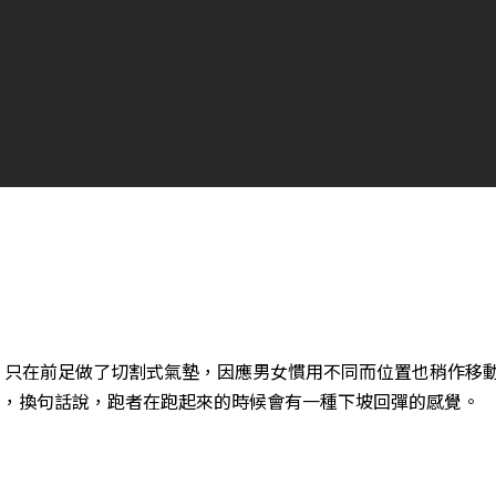
 Zoom Air ，只在前足做了切割式氣墊，因應男女慣用不同而位置也稍
m，換句話說，跑者在跑起來的時候會有一種下坡回彈的感覺。