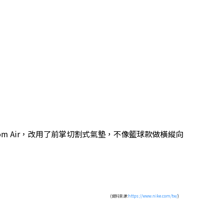
的 Zoom Air，改用了前掌切割式氣墊，不像籃球款做橫縱向
(資料來源:
https://www.nike.com/tw/
)