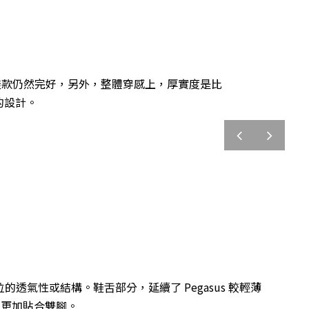
間後，鞋款仍然完好，另外，整體穿感上，厚實度是比
 的設計。
prev
next
透氣性或結構。鞋舌部分，延續了 Pegasus 較輕薄
帶更加貼合雙腳。