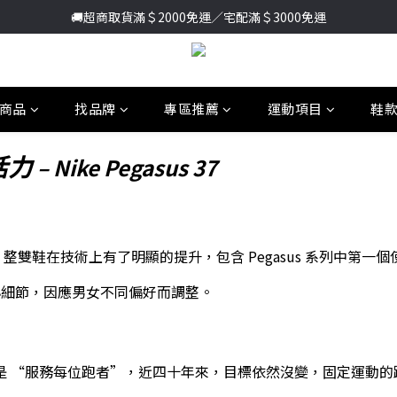
🚚超商取貨滿＄2000免運／宅配滿＄3000免運
加入新會員送首購金＄100🔥點我註冊➞
加入新會員送首購金＄100🔥點我註冊➞
商品
找品牌
專區推薦
運動項目
鞋
活力
– Nike Pegasus 37
但其實，整雙鞋在技術上有了明顯的提升，包含 Pegasus 系列中第一個使
小細節，因應男女不同偏好而調整。
它的目的一直都是 “服務每位跑者”，近四十年來，目標依然沒變，固