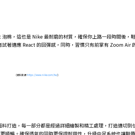
React 泡棉，這也是 Nike 最耐磨的材質，確保你上路一段時
試著適應 React 的回彈感，同時，習慣只有前掌有 Zoom Air
(資料來源:
https://www.nike.com/tw/
)
網眼面料打造，每一部分都是經過詳細繪製和精工處理，打造適切到位的
時更順暢。確保透氣的同時更保證耐用性，升級中足系統也讓鞋