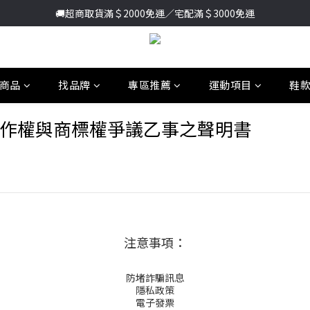
🚚超商取貨滿＄2000免運／宅配滿＄3000免運
加入新會員送首購金＄100🔥點我註冊➞
加入新會員送首購金＄100🔥點我註冊➞
商品
找品牌
專區推薦
運動項目
鞋
告文宣涉著作權與商標權爭議乙事之聲明書
注意事項：
防堵詐騙訊息
隱私政策
電子發票