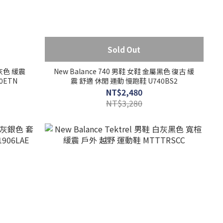
Sold Out
綠灰色 緩震
New Balance 740 男鞋 女鞋 金屬黑色 復古 緩
0ETN
震 舒適 休閒 運動 慢跑鞋 U740BS2
NT$2,480
NT$3,280