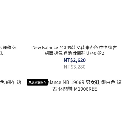
綠色 運動 休
New Balance 740 男鞋 女鞋 米杏色 中性 復古
XU
網面 透氣 運動 休閒鞋 U740KP2
NT$2,620
NT$3,280
質感液態銀🔧