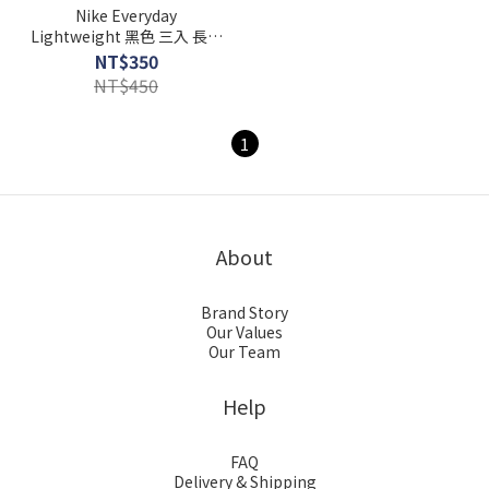
Nike Everyday
Lightweight 黑色 三入 長襪
運動襪 SX7676-010
NT$350
NT$450
1
About
Brand Story
Our Values
Our Team
Help
FAQ
Delivery & Shipping