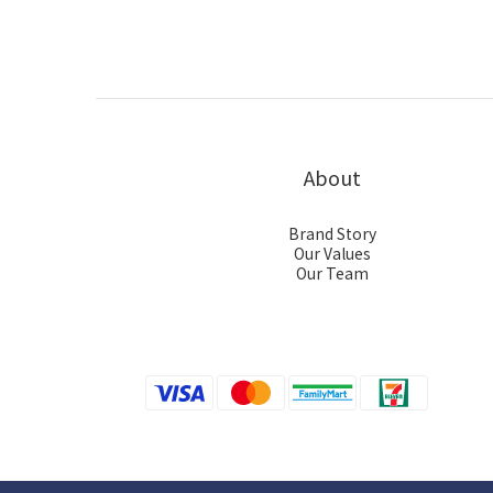
About
Brand Story
Our Values
Our Team