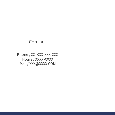
Contact
Phone / XX-XXX-XXX-XXX
Hours / XXXX-XXXX
Mail / XXX@XXXX.COM