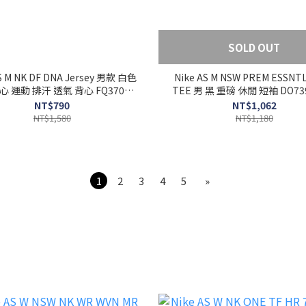
SOLD OUT
S M NK DF DNA Jersey 男款 白色
Nike AS M NSW PREM ESSNT
 運動 排汗 透氣 背心 FQ3708-
TEE 男 黑 重磅 休閒 短袖 DO739
100
NT$790
NT$1,062
NT$1,580
NT$1,180
1
2
3
4
5
»