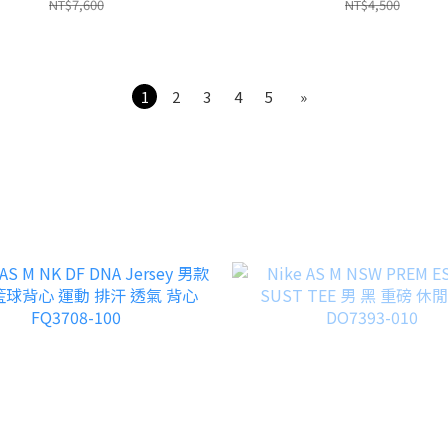
NT$7,600
NT$4,500
1
2
3
4
5
»