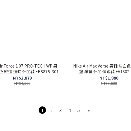
ir Force 1 07 PRO-TECH WP 男
Nike Air Max Verse 男鞋 灰白
 舒適 運動 休閒鞋 FB8875-301
墊 緩震 休閒 慢跑鞋 FV1302-
NT$2,879
NT$1,980
NT$4,500
NT$3,600
1
2
3
4
5
»