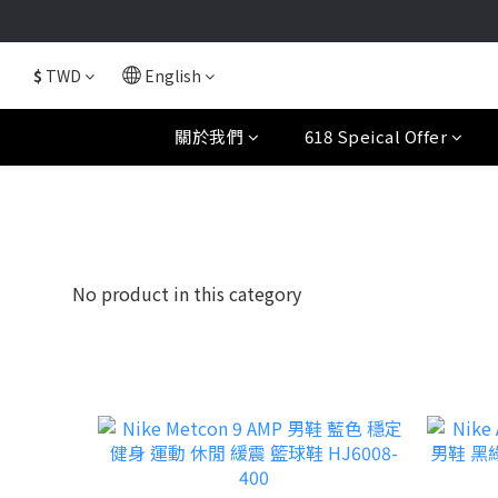
$
TWD
English
關於我們
618 Speical Offer
No product in this category