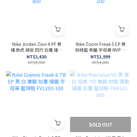
Nike Jordan Zion 4 PF 男
Nike Zoom Freak 5 EP 男
橘 胖虎 錫安 四代 包覆 緩震
粉綠藍 希臘 字母哥 MVP 籃
實戰 籃球鞋 FD0591-800
球 實戰 籃球鞋 DX4996-
NT$3,430
NT$1,999
100
NT$4,900
NT$4,000
SOLD OUT