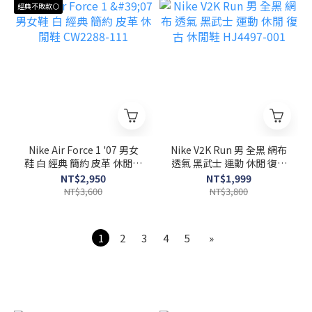
經典不敗款⚪
Nike Air Force 1 '07 男女
Nike V2K Run 男 全黑 網布
鞋 白 經典 簡約 皮革 休閒鞋
透氣 黑武士 運動 休閒 復古
CW2288-111
休閒鞋 HJ4497-001
NT$2,950
NT$1,999
NT$3,600
NT$3,800
1
2
3
4
5
»