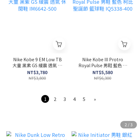
Nike Kobe 9 EM Low TB
Nike Kobe III Protro
大童 黑紫 GS 緩震 透氣 休
Royal Pulse 男鞋 藍色 柯
閒鞋 IM6642-500
比 聖誕節 籃球鞋 IQ5338-
NT$3,780
NT$5,580
400
NT$3,800
NT$6,300
1
2
3
4
5
»