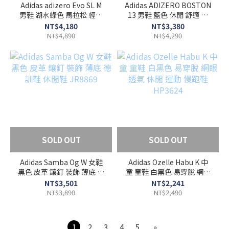
Adidas adizero Evo SL M
Adidas ADIZERO BOSTON
男鞋 湖水綠色 馬拉松 輕盈
13 男鞋 藍色 休閒 舒適 慢
回彈 防滑 緩震 慢跑鞋
跑 運動 健身 慢跑鞋
NT$4,180
NT$3,380
JS4506
JR4868
NT$4,890
NT$4,290
SOLD OUT
SOLD OUT
Adidas Samba Og W 女鞋
Adidas Ozelle Habu K 中
黑色 皮革 鑲釘 裝飾 薄底 德
童 童鞋 白黑色 易穿脫 網眼
訓鞋 休閒鞋 JR8869
透氣 休閒 運動 慢跑鞋
NT$3,501
NT$2,241
HP3624
NT$3,890
NT$2,490
1
2
3
4
5
»