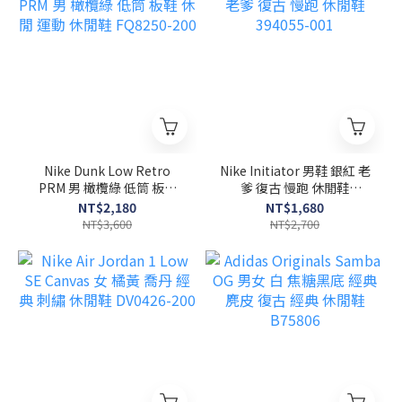
Nike Dunk Low Retro
Nike Initiator 男鞋 銀紅 老
PRM 男 橄欖綠 低筒 板鞋
爹 復古 慢跑 休閒鞋
休閒 運動 休閒鞋 FQ8250-
394055-001
NT$2,180
NT$1,680
200
NT$3,600
NT$2,700