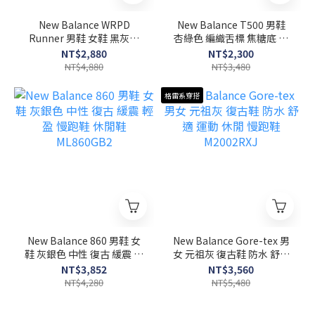
New Balance WRPD
New Balance T500 男鞋
Runner 男鞋 女鞋 黑灰色
杏綠色 編織舌標 焦糖底 麂
復古 麂皮 運動 休閒 慢跑鞋
皮 復古 休閒鞋 CT500DB
NT$2,880
NT$2,300
UWRPDSCB
NT$4,880
NT$3,480
格雷系穿搭
New Balance 860 男鞋 女
New Balance Gore-tex 男
鞋 灰銀色 中性 復古 緩震 輕
女 元祖灰 復古鞋 防水 舒適
盈 慢跑鞋 休閒鞋
運動 休閒 慢跑鞋
NT$3,852
NT$3,560
ML860GB2
M2002RXJ
NT$4,280
NT$5,480