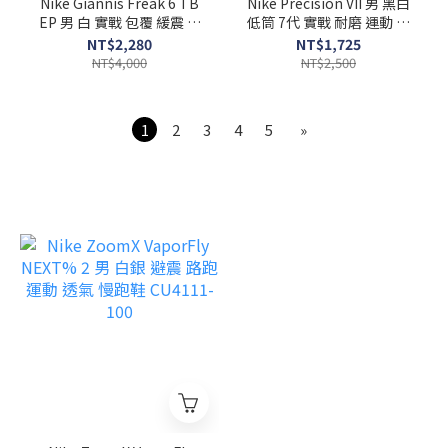
Nike Giannis Freak 6 TB
Nike Precision VII 男 黑白
EP 男 白 實戰 包覆 緩震 字
低筒 7代 實戰 耐磨 運動 緩
母哥 籃球鞋 FV1293-100
震 包覆 籃球鞋 FN4322-
NT$2,280
NT$1,725
005
NT$4,000
NT$2,500
1
2
3
4
5
»