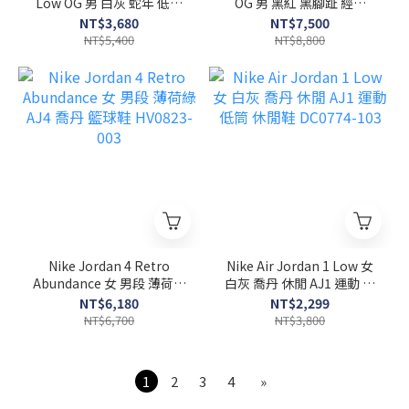
Low OG 男 白灰 蛇年 低筒
OG 男 黑紅 黑腳趾 經典
AJ1 休閒鞋 HF3144-100
AJ1 喬丹 休閒鞋 DZ5485-
NT$3,680
NT$7,500
106
NT$5,400
NT$8,800
Nike Jordan 4 Retro
Nike Air Jordan 1 Low 女
Abundance 女 男段 薄荷綠
白灰 喬丹 休閒 AJ1 運動 低
AJ4 喬丹 籃球鞋 HV0823-
筒 休閒鞋 DC0774-103
NT$6,180
NT$2,299
003
NT$6,700
NT$3,800
1
2
3
4
»