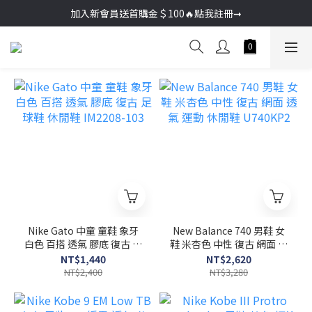
加入新會員送首購金＄100🔥點我註冊➞
加入新會員送首購金＄100🔥點我註冊➞
🚚超商取貨滿＄2000免運／宅配滿＄3000免運
加入新會員送首購金＄100🔥點我註冊➞
Nike Gato 中童 童鞋 象牙
New Balance 740 男鞋 女
白色 百搭 透氣 膠底 復古 足
鞋 米杏色 中性 復古 網面 透
球鞋 休閒鞋 IM2208-103
氣 運動 休閒鞋 U740KP2
NT$1,440
NT$2,620
NT$2,400
NT$3,280