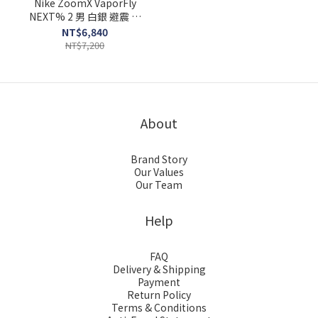
Nike ZoomX VaporFly
NEXT% 2 男 白銀 避震 路
跑 運動 透氣 慢跑鞋
NT$6,840
CU4111-100
NT$7,200
About
Brand Story
Our Values
Our Team
Help
FAQ
Delivery & Shipping
Payment
Return Policy
Terms & Conditions