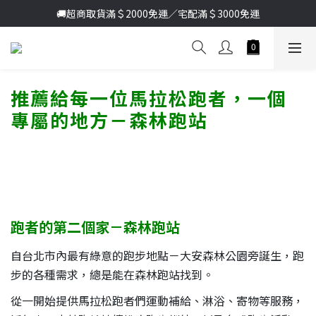
加入新會員送首購金＄100🔥點我註冊➞
🚚超商取貨滿＄2000免運／宅配滿＄3000免運
加入新會員送首購金＄100🔥點我註冊➞
推薦給每一位馬拉松跑者，一個
專屬的地方
－森林跑站
跑者的第二個家－森林跑站
自台北市內最有綠意的跑步地點－大安森林公園旁誕生，跑
步的各種需求，總是能在森林跑站找到。
從一開始提供馬拉松跑者們運動補給、淋浴、寄物等服務，