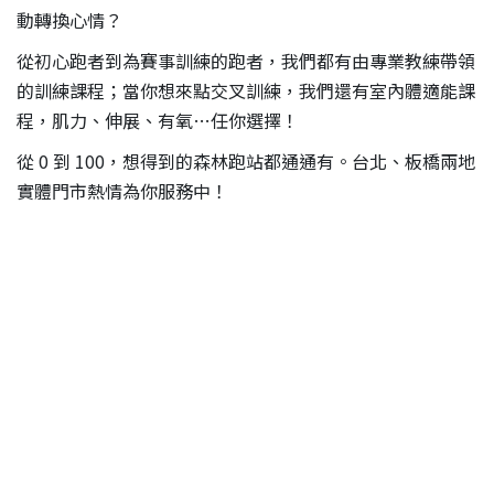
動轉換心情？
從初心跑者到為賽事訓練的跑者，我們都有由專業教練帶領
的訓練課程；當你想來點交叉訓練，我們還有室內體適能課
程，肌力、伸展、有氧…任你選擇！
從 0 到 100，想得到的森林跑站都通通有。台北、板橋兩地
實體門市熱情為你服務中！