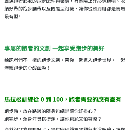
嚴選跑者必敗的跑步配件與裝備，有遮陽止汗必備跑帽、收
納好帶的跑步腰帶以及機能型跑襪，讓你從頭到腳都是馬場
最有型!
專屬的跑者的文創 一起享受跑步的美好
給跑者們不一樣的跑步文創，帶你一起進入跑步世界，一起
體驗跑步的心酸血淚！
馬拉松訓練從 0 到 100，跑者需要的應有盡有
跑步時，放在路邊的隨身包總是讓你好掛心？
跑完步，渾身汗臭搭捷運，讓你尷尬又怕著涼？
森林跑站為你想好了，提供密碼鎖置物櫃與淋浴服務，讓你