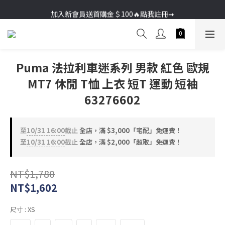
加入新會員送首購金＄100🔥點我註冊➞
加入新會員送首購金＄100🔥點我註冊➞
Puma 法拉利車迷系列 男款 紅色 歐規
MT7 休閒 T恤 上衣 短T 運動 短袖
63276602
至
10/31 16:00
截止
全店，滿 $3,000「宅配」免運費！
至
10/31 16:00
截止
全店，滿 $2,000「超取」免運費！
NT$1,780
NT$1,602
尺寸
: XS