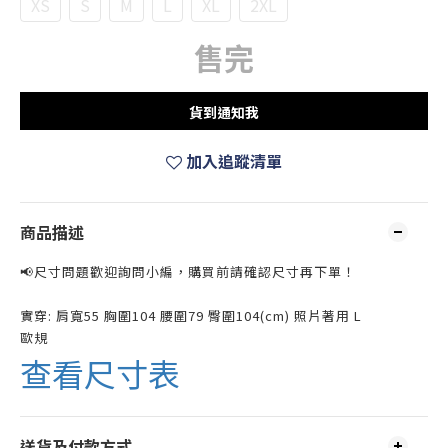
XS
S
M
L
XL
2XL
售完
貨到通知我
加入追蹤清單
商品描述
📢尺寸問題歡迎詢問小編，購買前請確認尺寸再下單！
實穿: 肩寬55 胸圍104 腰圍79 臀圍104(cm) 照片著用 L
歐規
查看尺寸表
送貨及付款方式