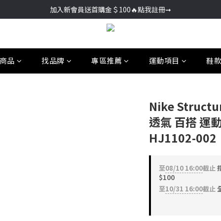
加入新會員送首購金＄100🔥點我註冊➞
加入新會員送首購金＄100🔥點我註冊➞
🚚超商取貨滿＄2000免運／宅配滿＄3000免運
加入新會員送首購金＄100🔥點我註冊➞
商品
找品牌
專區推薦
運動項目
鞋
Nike Struc
透氣 百搭 運動
HJ1102-002
至
08/10 16:00
截止
$100
至
10/31 16:00
截止
全