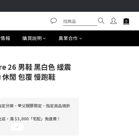
款情報
購買說明
異業合作
ture 26 男鞋 黑白色 緩震
 休閒 包覆 慢跑鞋
指定分類，💙父親節限定．指定商品現折
店，滿 $3,000「宅配」免運費！