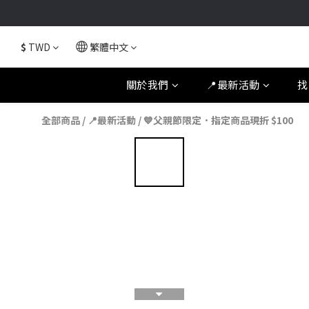
$
TWD
繁體中文
關於我們
📍最新活動
找
全部商品
/
📍最新活動
/
💙父親節限定．指定商品現折 $100