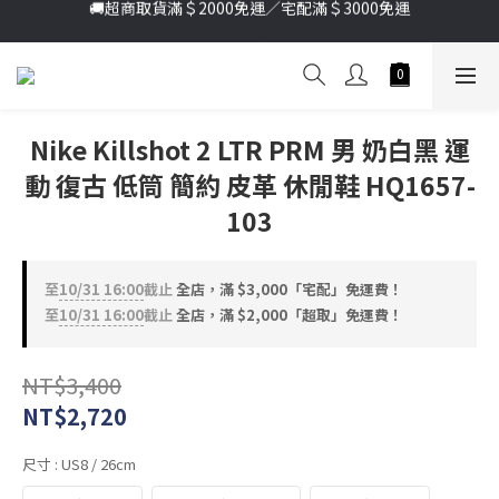
🚚超商取貨滿＄2000免運／宅配滿＄3000免運
加入新會員送首購金＄100🔥點我註冊➞
加入新會員送首購金＄100🔥點我註冊➞
Nike Killshot 2 LTR PRM 男 奶白黑 運
動 復古 低筒 簡約 皮革 休閒鞋 HQ1657-
103
至
10/31 16:00
截止
全店，滿 $3,000「宅配」免運費！
至
10/31 16:00
截止
全店，滿 $2,000「超取」免運費！
NT$3,400
NT$2,720
尺寸
: US8 / 26cm