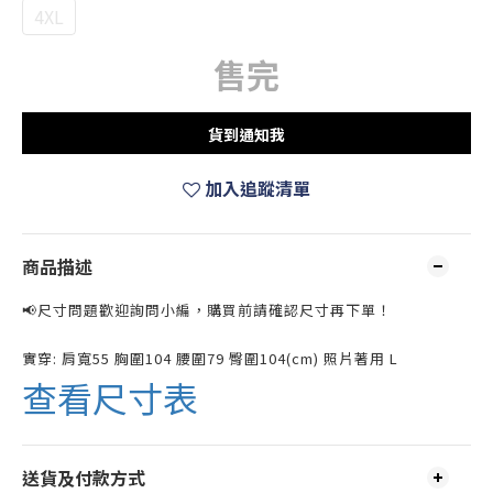
4XL
售完
貨到通知我
加入追蹤清單
商品描述
📢尺寸問題歡迎詢問小編，購買前請確認尺寸再下單！
實穿: 肩寬55 胸圍104 腰圍79 臀圍104(cm) 照片著用 L
查看尺寸表
送貨及付款方式