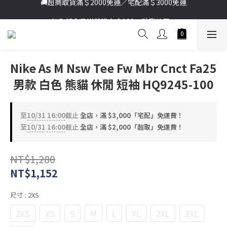
加入新會員送首購金＄100🔥點我註冊➞
加入新會員送首購金＄100🔥點我註冊➞
Nike As M Nsw Tee Fw Mbr Cnct Fa25
男款 白色 熊貓 休閒 短袖 HQ9245-100
至
10/31 16:00
截止
全店，滿 $3,000「宅配」免運費！
至
10/31 16:00
截止
全店，滿 $2,000「超取」免運費！
NT$1,280
NT$1,152
尺寸
: 2XS
2XS
XS
S
M
L
XL
2XL
3XL