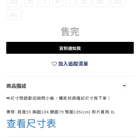
2XS
XS
S
M
L
XL
2XL
3XL
4XL
售完
貨到通知我
加入追蹤清單
商品描述
📢尺寸問題歡迎詢問小編，購買前請確認尺寸再下單！
實穿: 肩寬55 胸圍104 腰圍79 臀圍105(cm) 照片著用 XL
查看尺寸表