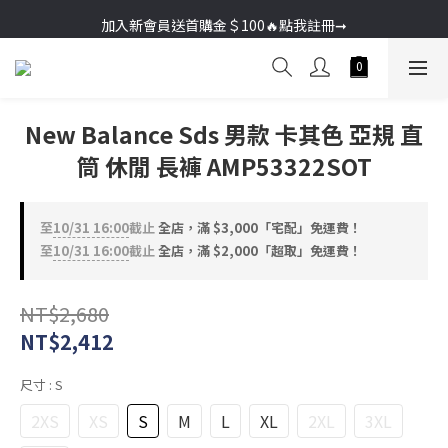
加入新會員送首購金＄100🔥點我註冊➞
加入新會員送首購金＄100🔥點我註冊➞
New Balance Sds 男款 卡其色 亞規 直
筒 休閒 長褲 AMP53322SOT
至
10/31 16:00
截止
全店，滿 $3,000「宅配」免運費！
至
10/31 16:00
截止
全店，滿 $2,000「超取」免運費！
NT$2,680
NT$2,412
尺寸
: S
2XS
XS
S
M
L
XL
2XL
3XL