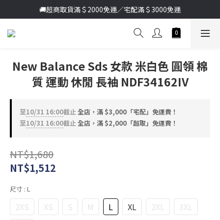
🚚超商取貨滿＄2000免運／宅配滿＄3000免運
加入新會員送首購金＄100🔥點我註冊➞
加入新會員送首購金＄100🔥點我註冊➞
New Balance Sds 女款 米白色 圓領 棉
質 運動 休閒 長袖 NDF34162IV
至
10/31 16:00
截止
全店，滿 $3,000「宅配」免運費！
至
10/31 16:00
截止
全店，滿 $2,000「超取」免運費！
NT$1,680
NT$1,512
尺寸
: L
2XS
XS
S
M
L
XL
2XL
3XL