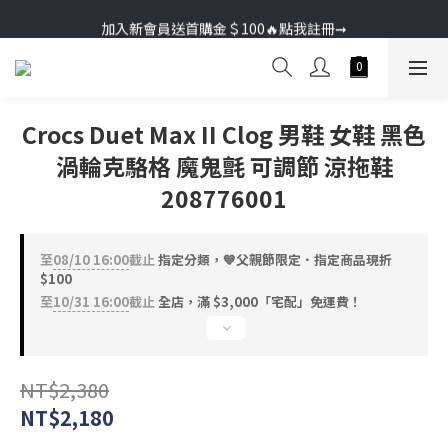
加入新會員送首購金＄100🔥點我註冊➞
加入新會員送首購金＄100🔥點我註冊➞
Crocs Duet Max II Clog 男鞋 女鞋 黑色
渦輪克駱格 魔鬼氈 可調節 涼拖鞋
208776001
至
08/10 16:00
截止
指定分類，💙父親節限定．指定商品現折
$100
至
10/31 16:00
截止
全店，滿 $3,000「宅配」免運費！
NT$2,380
NT$2,180