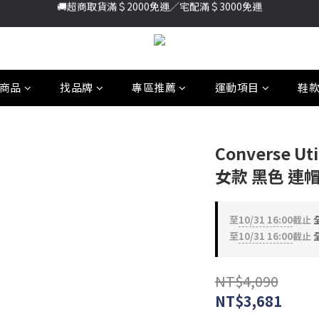
加入新會員送首購金＄100🔥點我註冊➞
加入新會員送首購金＄100🔥點我註冊➞
商品
找品牌
專區推薦
運動項目
鞋
Converse Ut
女款 黑色 連帽 
至
10/31 16:00
截止
全
至
10/31 16:00
截止
全
NT$4,090
NT$3,681