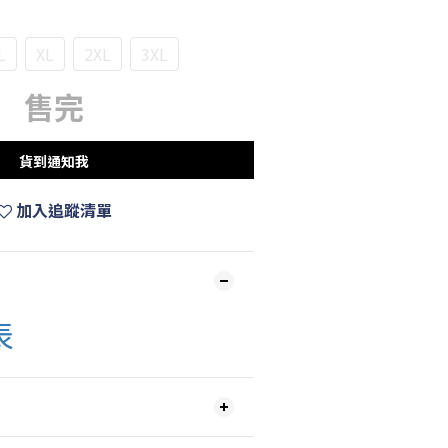
L
XL
2XL
3XL
售完
貨到通知我
加入追蹤清單
表