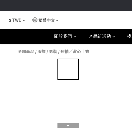
$
TWD
繁體中文
關於我們
📍最新活動
找
全部商品
/
服飾
/
男裝
/
短袖／背心上衣