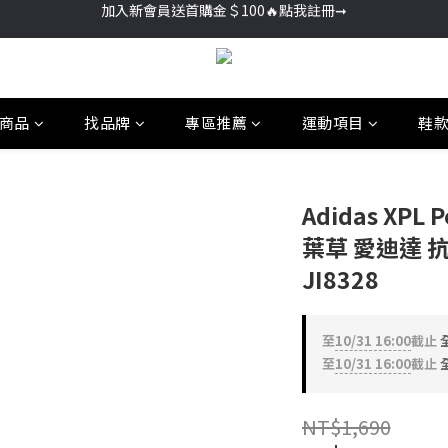
加入新會員送首購金＄100🔥點我註冊➞
🚚超商取貨滿＄2000免運／宅配滿＄3000免運
加入新會員送首購金＄100🔥點我註冊➞
商品
找品牌
專區推薦
運動項目
鞋
Adidas XPL 
葉草 愛迪達 抗
JI8328
至
10/31 16:00
截止
全
至
10/31 16:00
截止
全
NT$1,690