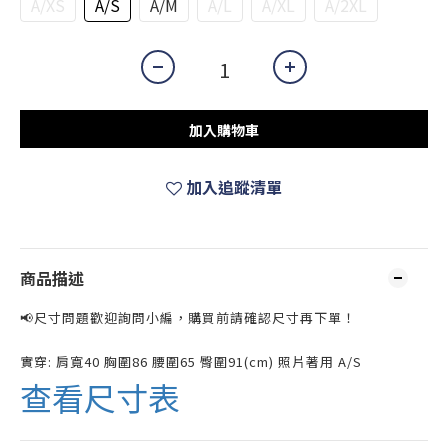
A/XS
A/S
A/M
A/L
A/XL
A/2XL
加入購物車
加入追蹤清單
商品描述
📢尺寸問題歡迎詢問小編，購買前請確認尺寸再下單！
實穿: 肩寬40 胸圍86 腰圍65 臀圍91(cm) 照片著用 A/S
查看尺寸表