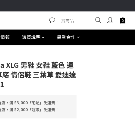
款情報
購買說明
異業合作
ba XLG 男鞋 女鞋 藍色 運
厚底 情侶鞋 三葉草 愛迪達
1
店，滿 $3,000「宅配」免運費！
店，滿 $2,000「超取」免運費！