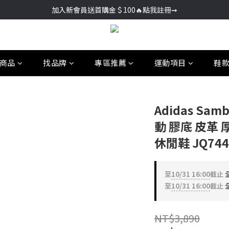
加入新會員送首購金＄100🔥點我註冊➞
加入新會員送首購金＄100🔥點我註冊➞
🚚超商取貨滿＄2000免運／宅配滿＄3000免運
加入新會員送首購金＄100🔥點我註冊➞
商品
找品牌
專區推薦
運動項目
鞋
Adidas Sam
動 膠底 皮革 
休閒鞋 JQ744
至
10/31 16:00
截止
全
至
10/31 16:00
截止
全
NT$3,890