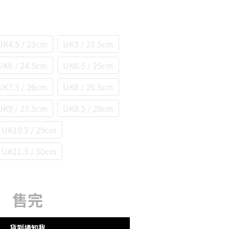
UK4.5 / 23cm
UK5 / 23.5cm
UK6 / 24.5cm
UK6.5 / 25cm
UK7.5 / 26cm
UK8 / 26.5cm
UK9 / 27.5cm
UK9.5 / 28cm
UK10.5 / 29cm
UK11.5 / 30cm
售完
貨到通知我