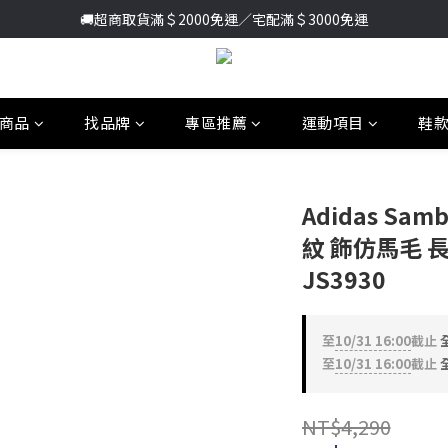
加入新會員送首購金＄100🔥點我註冊➞
🚚超商取貨滿＄2000免運／宅配滿＄3000免運
加入新會員送首購金＄100🔥點我註冊➞
商品
找品牌
專區推薦
運動項目
鞋
Adidas Sa
紋 飾仿馬毛 
JS3930
至
10/31 16:00
截止
全
至
10/31 16:00
截止
全
NT$4,290