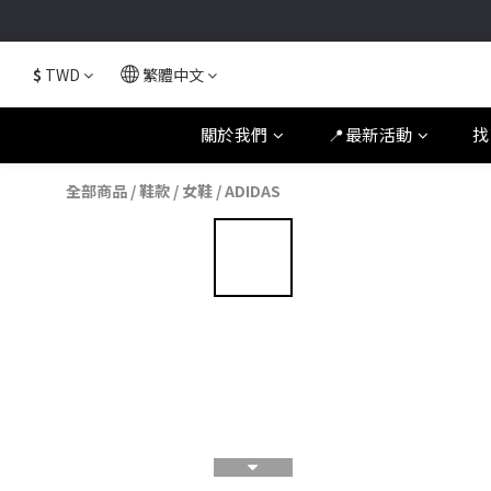
$
TWD
繁體中文
關於我們
📍最新活動
找
全部商品
/
鞋款
/
女鞋
/
ADIDAS