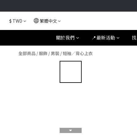
$
TWD
繁體中文
關於我們
📍最新活動
找
全部商品
/
服飾
/
男裝
/
短袖／背心上衣