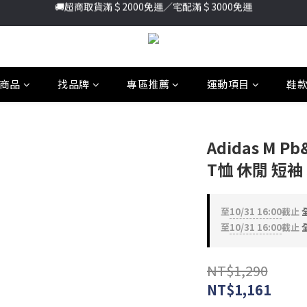
🚚超商取貨滿＄2000免運／宅配滿＄3000免運
加入新會員送首購金＄100🔥點我註冊➞
加入新會員送首購金＄100🔥點我註冊➞
商品
找品牌
專區推薦
運動項目
鞋
Adidas M P
T恤 休閒 短袖 
至
10/31 16:00
截止
全
至
10/31 16:00
截止
全
NT$1,290
NT$1,161