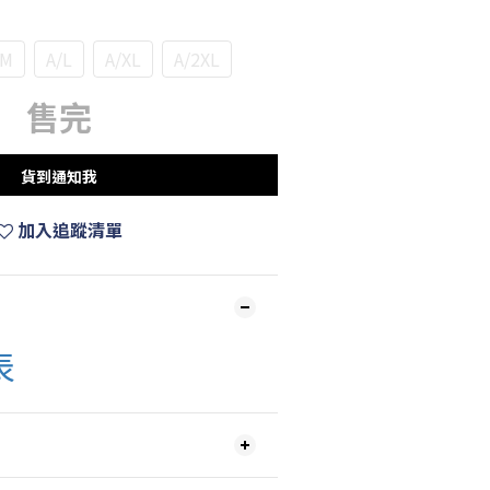
/M
A/L
A/XL
A/2XL
售完
貨到通知我
加入追蹤清單
表