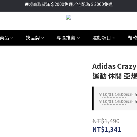
🚚超商取貨滿＄2000免運／宅配滿＄3000免運
加入新會員送首購金＄100🔥點我註冊➞
加入新會員送首購金＄100🔥點我註冊➞
商品
找品牌
專區推薦
運動項目
鞋
Adidas Craz
運動 休閒 亞規 
至
10/31 16:00
截止
全
至
10/31 16:00
截止
全
NT$1,490
NT$1,341