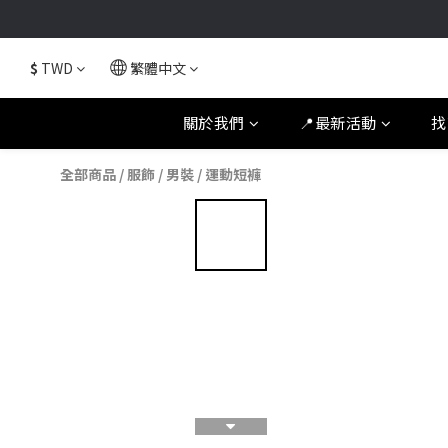
$
TWD
繁體中文
關於我們
📍最新活動
找
全部商品
/
服飾
/
男裝
/
運動短褲