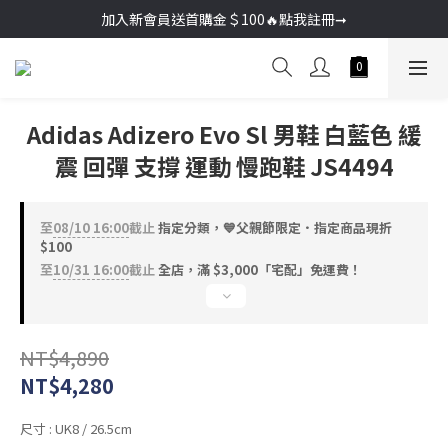
加入新會員送首購金＄100🔥點我註冊➞
加入新會員送首購金＄100🔥點我註冊➞
🚚超商取貨滿＄2000免運／宅配滿＄3000免運
加入新會員送首購金＄100🔥點我註冊➞
Adidas Adizero Evo Sl 男鞋 白藍色 緩
震 回彈 支撐 運動 慢跑鞋 JS4494
至
08/10 16:00
截止
指定分類，💙父親節限定．指定商品現折
$100
至
10/31 16:00
截止
全店，滿 $3,000「宅配」免運費！
NT$4,890
NT$4,280
尺寸
: UK8 / 26.5cm