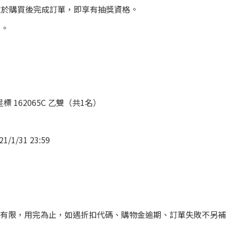
內下單，並於購買後完成訂單，即享有抽獎資格。
算。
純白 三星標 162065C 乙雙（共1名）
/31 23:59
數量有限，用完為止，如遇折扣代碼、購物金逾期、訂單失敗不另