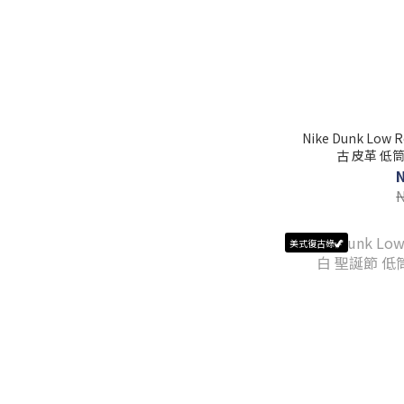
Nike Dunk Low 
古 皮革 低筒 
美式復古綠🦖