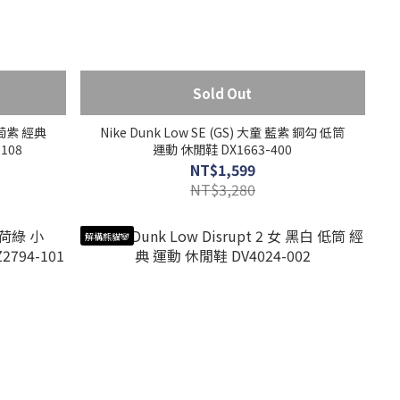
Sold Out
 葡萄紫 經典
Nike Dunk Low SE (GS) 大童 藍紫 銅勾 低筒
108
運動 休閒鞋 DX1663-400
NT$1,599
NT$3,280
解構熊貓🐼