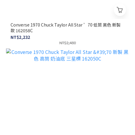
Converse 1970 Chuck Taylor All Star ’70 低筒 黑色 新製
款 162058C
NT$2,232
NT$2,480