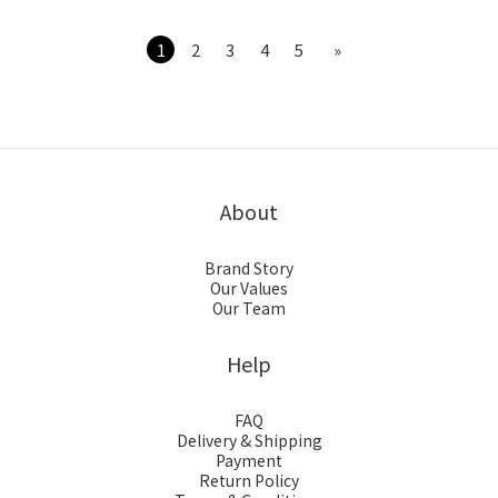
1
2
3
4
5
»
About
Brand Story
Our Values
Our Team
Help
FAQ
Delivery & Shipping
Payment
Return Policy