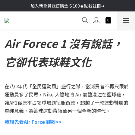
加入新會員送首購金＄100🔥點我註冊➞
加入新會員送首購金＄100🔥點我註冊➞
🚚超商取貨滿＄2000免運／宅配滿＄3000免運
加入新會員送首購金＄100🔥點我註冊➞
Air Forece 1 沒有說話，
它卻代表球鞋文化
在八O年代「全民運動風」盛行之際，當消費者不再只限於
運動員多了民眾，Nike 大膽地將 Air 氣墊灌注在籃球鞋，
讓AF1從原本占領球場到征服街頭，超越了一款運動鞋履的
單純意義，將籃球運動帶領至另一個全新的時代。
我想先看Air Force 鞋款>>