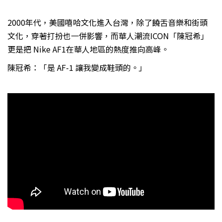
2000年代，美國嘻哈文化進入台灣，除了饒舌音樂和街頭
文化，穿著打扮也一併影響，而華人潮流ICON「陳冠希」
更是把 Nike AF1在華人地區的熱度推向高峰。
陳冠希：「是 AF-1 讓我變成鞋頭的。」