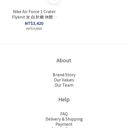
Nike Air Force 1 Crater
Flyknit 女 白 針織 休閒鞋
DC7273-100
NT$3,420
NT$3,800
About
Brand Story
Our Values
Our Team
Help
FAQ
Delivery & Shipping
Payment