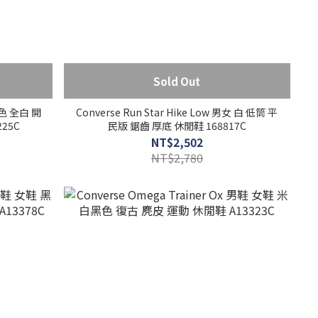
Sold Out
 白色 全白 開
Converse Run Star Hike Low 男女 白 低筒 平
25C
民版 鋸齒 厚底 休閒鞋 168817C
NT$2,502
NT$2,780